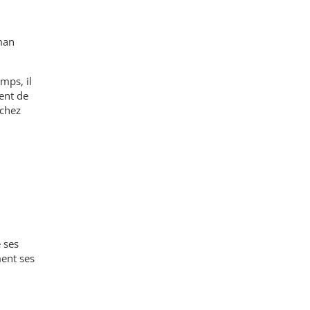
aman
mps, il
ment de
 chez
 ses
ment ses