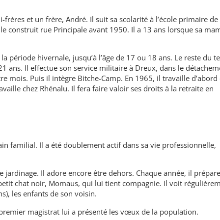
frères et un frère, André. Il suit sa scolarité à l’école primaire de
lle construit rue Principale avant 1950. Il a 13 ans lorsque sa m
t la période hivernale, jusqu’à l’âge de 17 ou 18 ans. Le reste du te
 21 ans. Il effectue son service militaire à Dreux, dans le détache
re mois. Puis il intègre Bitche-Camp. En 1965, il travaille d’abord
aille chez Rhénalu. Il fera faire valoir ses droits à la retraite en
n familial. Il a été doublement actif dans sa vie professionnelle,
 jardinage. Il adore encore être dehors. Chaque année, il prépare
petit chat noir, Momaus, qui lui tient compagnie. Il voit régulière
s), les enfants de son voisin.
 premier magistrat lui a présenté les vœux de la population.