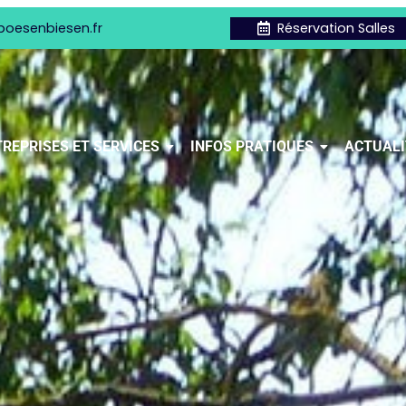
boesenbiesen.fr
Réservation Salles
REPRISES ET SERVICES
INFOS PRATIQUES
ACTUALI