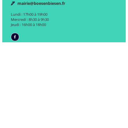
mairie@boesenbiesen.fr
Lundi : 17h00 à 19h00
Mercredi : 8h30 à 9h30
Jeudi : 16h00 à 18h00
Liens
Accueil
La Mairie
La Vie Locale
Entreprises &
Services
Infos Pratiques
Actualités
Contact