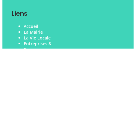
Liens
Accueil
La Mairie
La Vie Locale
Entreprises &
Services
Infos Pratiques
Actualités
Contact
Réservation de Salles
Pour louer une des salles de la ville, merci de vous
rendre sur ce lien :
Réservation Salles