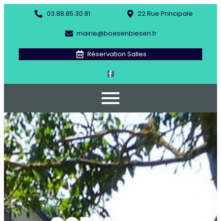
03.88.85.30.81
22 Rue Principale
mairie@boesenbiesen.fr
Réservation Salles