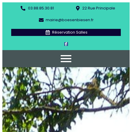
03.88.85.30.81
22 Rue Principale
mairie@boesenbiesen.fr
Réservation Salles