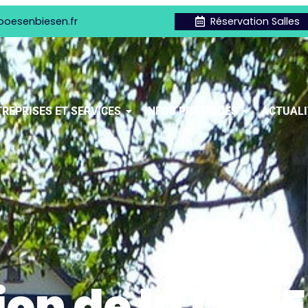
boesenbiesen.fr
Réservation Salles
REPRISES ET SERVICES
INFOS PRATIQUES
ACTUALI
on de la CCLE