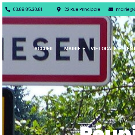
03.88.85.30.81
22 Rue Principale
mairie@
ACCUEIL
MAIRIE
VIE LOCALE
ENT
Réuni