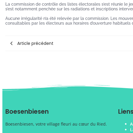
La commission de contrôle des listes électorales s’est réunie le jeud
s’est notamment penchée sur les radiations et inscriptions inter
Aucune irrégularité n’a été relevée par la commission. Les mouvem
consultables par les électeurs aux horaires d’ouverture habituels 
Article précédent
Boesenbiesen
Lien
Boesenbiesen, votre village fleuri au cœur du Ried.
A
L