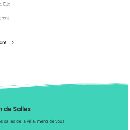
. Elle
eront
vant
 de Salles
 salles de la ville, merci de vous
 :