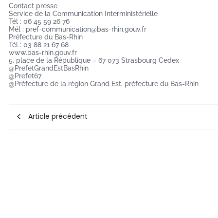
Contact presse
Service de la Communication Interministérielle
Tél : 06 45 59 26 76
Mél : pref-communication@bas-rhin.gouv.fr
Préfecture du Bas-Rhin
Tél : 03 88 21 67 68
www.bas-rhin.gouv.fr
5, place de la République – 67 073 Strasbourg Cedex
@PrefetGrandEstBasRhin
@Prefet67
@Préfecture de la région Grand Est, préfecture du Bas-Rhin
Article précédent