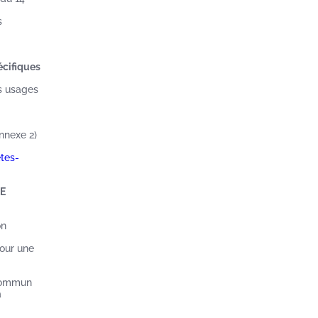
s
écifiques
ns usages
annexe 2)
tes-
RE
on
our une
 commun
a