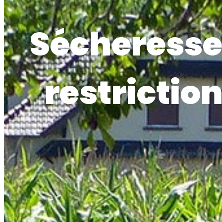
Sécheresse
restrictio