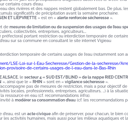
sur certains cours d’eau.
iveau des rivières et des nappes restent globalement bas. De plus, le
umuls significatifs de précipitation avant la semaine prochaine.
SEN ET LIEPVRETTE
» est en «
alerte renforcée sécheresse
».
jet de
mesures de limitation ou de suspension des usages de l’eau sp
iers, collectivités, entreprises, agriculteurs,…
 préfectoral portant restriction ou interdiction temporaire de certai
 d’eau sur sa commune en consultant le site internet Vigieau
ou interdiction temporaire de certains usages de l’eau (notamment son 
ement/LSE-Loi-sur-l-Eau-Secheresse/Gestion-de-la-secheresse/Arre
ion-provisoire-de-certains-usages-de-l-eau-dans-le-Bas-Rhin
RE ALSACE
, le
secteur 4 « SUD EST/BLIND » de la nappe RIED CENT
N
», ainsi que le «
RHIN
» sont en «
vigilance sécheresse
».
 s’accompagne pas de mesures de restriction, mais a pour objectif de
vités locales, professionnels, entreprises, agriculteurs, …) à la situati
la ressource en eau (cf. recommandations infra).
invité à
modérer sa consommation d’eau
(cf. les recommandations p
 d’eau, est un
acte civique
afin de préserver, pour chacun, le bien
r les activités humaines, mais aussi pour les milieux aquatiques et l