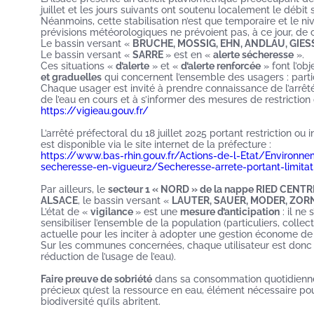
juillet et les jours suivants ont soutenu localement le débit 
Néanmoins, cette stabilisation n’est que temporaire et le n
prévisions météorologiques ne prévoient pas, à ce jour, de c
Le bassin versant «
BRUCHE, MOSSIG, EHN, ANDLAU, GIES
Le bassin versant «
SARRE
» est en «
alerte sécheresse
».
Ces situations «
d’alerte
» et «
d’alerte renforcée
» font l’ob
et graduelles
qui concernent l’ensemble des usagers : particul
Chaque usager est invité à prendre connaissance de l’arrêté
de l’eau en cours et à s’informer des mesures de restriction
https://vigieau.gouv.fr/
L’arrêté préfectoral du 18 juillet 2025 portant restriction 
est disponible via le site internet de la préfecture :
https://www.bas-rhin.gouv.fr/Actions-de-l-Etat/Environn
secheresse-en-vigueur2/Secheresse-arrete-portant-limitat
Par ailleurs, le
secteur 1 « NORD » de la nappe RIED CENT
ALSACE
, le bassin versant «
LAUTER, SAUER, MODER, ZOR
L’état de «
vigilance
» est une
mesure d’anticipation
: il ne
sensibiliser l’ensemble de la population (particuliers, collecti
actuelle pour les inciter à adopter une gestion économe de 
Sur les communes concernées, chaque utilisateur est donc 
réduction de l’usage de l’eau).
Faire preuve de sobriété
dans sa consommation quotidienne
précieux qu’est la ressource en eau, élément nécessaire pou
biodiversité qu’ils abritent.