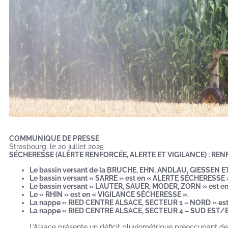
COMMUNIQUE DE PRESSE
Strasbourg, le 20 juillet 2025
SÉCHERESSE (ALERTE RENFORCÉE, ALERTE ET VIGILANCE) : R
Le bassin versant de la BRUCHE, EHN, ANDLAU, GIESSEN 
Le bassin versant « SARRE » est en « ALERTE SÉCHERESSE 
Le bassin versant « LAUTER, SAUER, MODER, ZORN » est e
Le « RHIN » est en « VIGILANCE SÉCHERESSE ».
La nappe « RIED CENTRE ALSACE, SECTEUR 1 – NORD » es
La nappe « RIED CENTRE ALSACE, SECTEUR 4 – SUD EST/B
L’Alsace présente un déficit pluviométrique préoccupant de