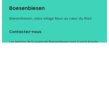
Boesenbiesen
Boesenbiesen, votre village fleuri au cœur du Ried.
Contactez-nous
Les services de la mairie de Boesenbiesen sont à votre écoute
03.88.85.30.81
mairie@boesenbiesen.fr
Lundi : 17h00 à 19h00
Mercredi : 8h30 à 9h30
Jeudi : 16h00 à 18h00
Liens