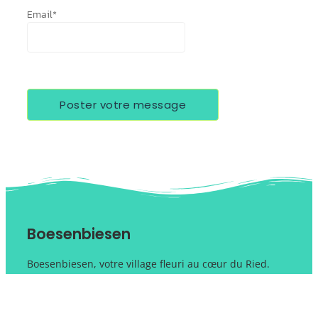
Email
*
Boesenbiesen
Boesenbiesen, votre village fleuri au cœur du Ried.
Contactez-nous