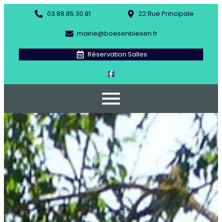
03.88.85.30.81
22 Rue Principale
mairie@boesenbiesen.fr
Réservation Salles